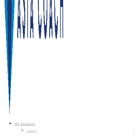
My Account
Login