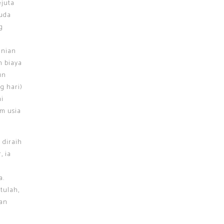
ejuta
muda
g
anian
n biaya
un
g hari)
ni
um usia
 diraih
, ia
a.
tulah,
kan