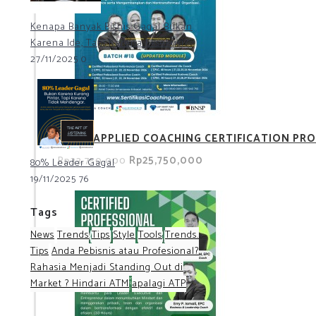
Kenapa Banyak Bisnis Gagal Bukan
Karena Ide, Tapi Karena Eksekusi?
27/11/2025
0
ACCP (APPLIED COACHING CERTIFICATION PRO
Rp25,750,000
Rp33,750,000
80% Leader Gagal
19/11/2025
76
Tags
News
Trends
Tips
Style
Tools
Trends.
Tips
Anda Pebisnis atau Profesional?
Rahasia Menjadi Standing Out di
Market ? Hindari ATM
apalagi ATP