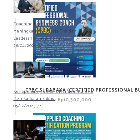
Coaching Berdampak Cara
Meningkatkan Kinerja Tim dan
Leadership Secara Nyata
28/04/2026
0
CPBC SURABAYA (CERTIFIED PROFESSIONAL B
Kenapa Banyak Bisnis Mandek? Karena
Mereka Salah Fokus.
Rp10,500,000
Rp15,000,000
05/12/2025
77