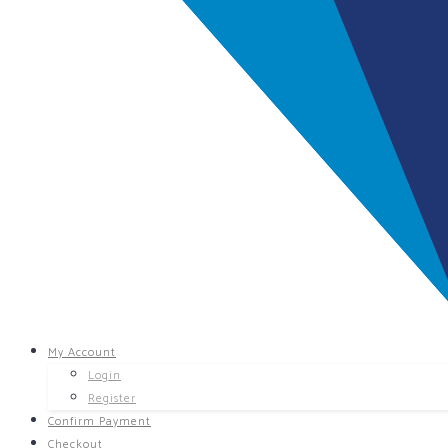
My Account
Login
Register
Confirm Payment
Checkout