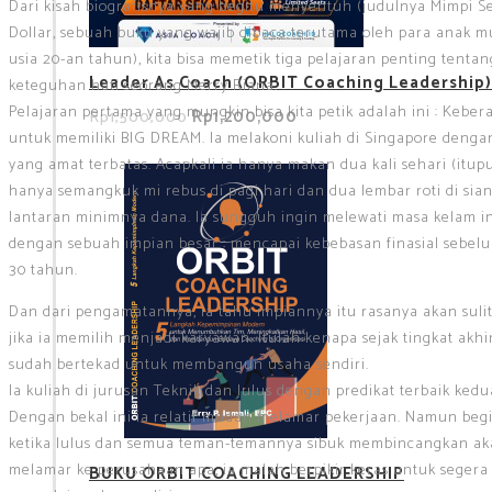
Dari kisah biografisnya yang begitu menyentuh (judulnya Mimpi S
Dollar, sebuah buku yang wajib dibaca terutama oleh para anak 
usia 20-an tahun), kita bisa memetik tiga pelajaran penting tentan
Leader As Coach (ORBIT Coaching Leadership)
keteguhan hati seorang Merry Riana.
Pelajaran pertama yang mungkin bisa kita petik adalah ini : Keber
Rp1,200,000
Rp1,500,000
untuk memiliki BIG DREAM. Ia melakoni kuliah di Singapore denga
yang amat terbatas. Acapkali ia hanya makan dua kali sehari (itup
hanya semangkuk mi rebus di pagi hari dan dua lembar roti di sian
lantaran minimnya dana. Ia sungguh ingin melewati masa kelam i
dengan sebuah impian besar : mencapai kebebasan finasial sebel
30 tahun.
Dan dari pengamatannya, ia tahu impiannya itu rasanya akan sulit
jika ia memilih menjadi karyawan. Itulah kenapa sejak tingkat akhir
sudah bertekad untuk membangun usaha sendiri.
Ia kuliah di jurusan Teknik dan lulus dengan predikat terbaik kedu
Dengan bekal ini ia relatif mudah melamar pekerjaan. Namun begi
ketika lulus dan semua teman-temannya sibuk membincangkan a
melamar ke perusahaan apa, ia malah berpikir keras untuk segera
BUKU ORBIT COACHING LEADERSHIP