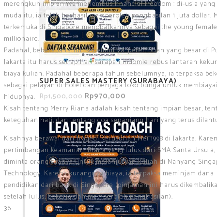
merengkuh impiannya menembus financial freedom : di-usia yang
muda itu, ia telah berhasil memperoleh penghasilan 1 juta dollar. 
terkemuka di Singapore menobatkannya sebagai the young femal
millionaire.
Padahal, beberapa tahun sebelumnya, perempuan yang besar di P
Jakarta itu harus setiap hari sarapan indomie rebus lantaran kek
biaya kuliah. Padahal beberapa tahun sebelumnya, ia terpaksa bek
SUPER SALES MASTERY (SURABAYA)
sebagai pelayan di hotel dan penjaga toko bunga untuk membiaya
Rp970,000
Rp1,500,000
hidupnya.
Kisah tentang Merry Riana adalah kisah tentang impian besar, ten
keteguhan hati, dan tentang doa sepanjang hari yang terus dilant
Kisahnya berawal dari tragedi kerusuhan Mei 1998 di Jakarta. Kare
pertimbangan keamanan, Riana yang lulus dari SMA Santa Ursula, 
diminta orang tuanya untuk melanjutkan kuliah di Nanyang Singa
Technology. Karena kurangnya biaya, ia terpaksa meminjam dana
pendidikan dari bank di Singapore (pinjaman ini harus dikembalik
setelah lulus, bekerja dan memperoleh penghasilan).
36