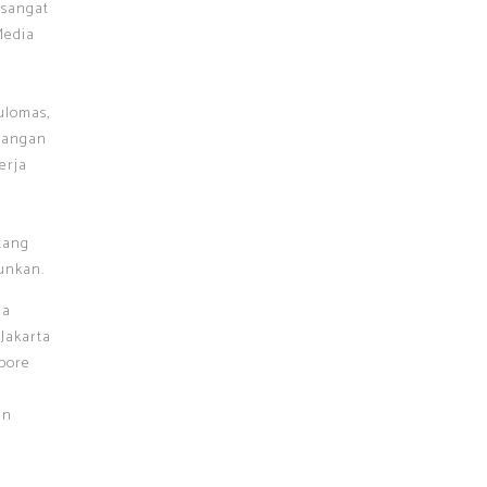
 sangat
Media
e
ulomas,
urangan
erja
i
tang
unkan.
na
Jakarta
pore
an