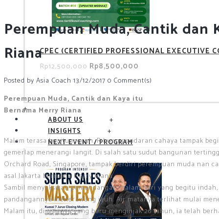
Perempuan Muda, Cantik dan K
Riana
CPEC (CERTIFIED PROFESSIONAL EXECUTIVE 
Rp8,500,000
Rp12,500,000
Posted by
Asia Coach
13/12/2017
0 Comment(s)
Perempuan Muda, Cantik dan Kaya itu
+
Bernama Merry Riana
+
ABOUT US
+
INSIGHTS
Malam terasa begitu megah. Ribuan pendaran cahaya tampak begi
NEXT EVENT / PROGRAM
gemerlap menerangi langit. Di salah satu sudut bangunan tertingg
Orchard Road, Singapore, tampak berdiri perempuan muda nan ca
asal Jakarta bernama Merry Riana.
Sambil menyaksikan pemandangan malam hari yang begitu indah,
pandangannya menerawang jauh. Air matanya terlihat mulai mene
Malam itu, di usianya yang baru menginjak 26 tahun, ia telah berha